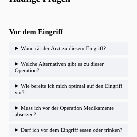
Vor dem Eingriff
Wann rät der Arzt zu diesem Eingriff?
Dies ist eine komplizierte Frage – letztendlich
Welche Alternativen gibt es zu dieser
benötigt ein instabiles, teilverrenktes
Operation?
Ellenbogengelenk unbedingt eine Operation,
Konservativ wird eine spezielle Ellebogenorthese
während ein stabil bewegliches Gelenk konservativ
Wie bereite ich mich optimal auf den Eingriff
für bis zu 6 Wochen getragen, wobei in einigen
behandelt werden kann.
vor?
Fällen die Ellenbogenstreckung eingeschränkt
Sprechen Sie mit Ihrem Arzt über die Verletzung,
wird. Zusätzlich wird Physiotherapie zur Erlangung
Muss ich vor der Operation Medikamente
mögliche Vorerkrankungen, Allergien und
der Beweglichkeit und dem Kraftaufbau im Verlauf
absetzen?
Medikamente. Zudem sollten Sie sich über den
verordnet.
Blutverdünner (außer beispielsweise Thrombo-Ass)
Ablauf des Eingriffs informieren und jemanden für
Darf ich vor dem Eingriff essen oder trinken?
oder anderweitige Medikamente (wie
den Transport nach Hause organisieren.​