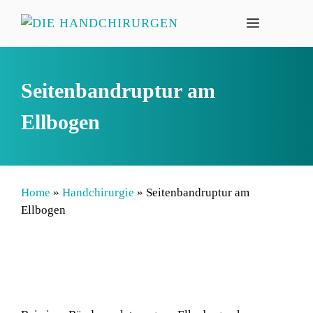
Zum
MENÜ
Inhalt
springen
Seitenbandruptur am
Ellbogen
Home
»
Handchirurgie
»
Seitenbandruptur am
Ellbogen