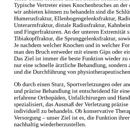
Typische Vertreter eines Knochenbruches an der 
wir anbieten können zu behandeln sind die Schlüs
Humerusfraktur, Ellenbogengelenksfraktur, Radi
Unterarmfraktur, distale Radiusfraktur, Kahnbei
und Fingerfrakturen. An der unteren Extremität s
Tibiakopffraktur, die Sprunggelenksfraktur, sow
Je nachdem welcher Knochen und in welcher Form
man den Bruch entweder mit einem Gips oder ein
Das Ziel ist immer die beste Funktion wieder zu 
nur eine schnelle ärztliche Behandlung, sondern
und die Durchführung von physiotherapeutische
Ob durch einen Sturz, Sportverletzungen oder and
und präzise Behandlung ist entscheidend für eine
erfahrene Orthopäden, Unfallchirurgen und Hand
spezialisiert, das Ausmaß der Verletzung präzise
individuell zu behandeln. Ob konservative Thera
Versorgung – unser Ziel ist es, die Funktion ihre
nachhaltig wiederherzustellen.