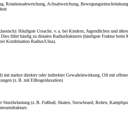
ng, Rotationsabweichung, Achsabweichung, Bewegungseinschränkungen,
heit
lassisch): Häufigste Ursache, v. a. bei Kindern, Jugendlichen und ält
 Dies führt häufig zu distalen Radiusfrakturen (häufigste Fraktur bei
bei Kombination Radius/Ulna).
) mit starker direkter oder indirekter Gewalteinwirkung. Oft mit offene
ungen (z. B. mit Ellbogenluxation)
r Sturzbelastung (z. B. Fußball, Skaten, Snowboard, Reiten, Kampfspor
nterarmfrakture.