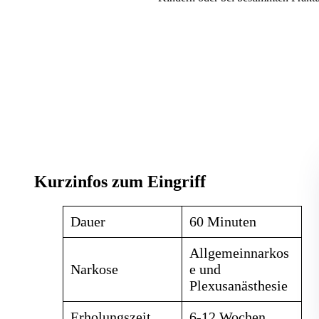
Kurzinfos zum Eingriff
Dauer
60 Minuten
Allgemeinnarkos
Narkose
e und
Plexusanästhesie
Erholungszeit
6-12 Wochen