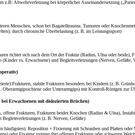
m z.B: Abwehrverletzung bei körperlicher Auseinandersetzung („Parierf
älteren Menschen, schon bei Bagatelltrauma. Tumoren oder Knochenme
ten): durch chronische Überbelastung (z. B. im Leistungssport)
n richtet sich nach dem Ort der Fraktur (Radius, Ulna oder beide), Frak
en (Kinder vs. Erwachsene) und Begleitverletzungen (Nerven, Gefäße, W
operativ)
zierte) Frakturen, stabile Frakturen besonders bei Kindern (z. B. Grünho
B. Oberarmgipsschiene oder Unterarmgips) mit Kontroll-Röntgen zur Ü
bei Erwachsenen mit dislozierten Brüchen)
n, offene Frakturen, Frakturen beider Knochen (Radius & Ulna), Instabil
t Begleitverletzungen (z. B. Nerven, Gefäße)
am häufigsten): Reposition + Fixierung mit Schrauben und Platten oder M
ren) oder Fixateur externe (bei offenen Frakturen oder schweren Weich