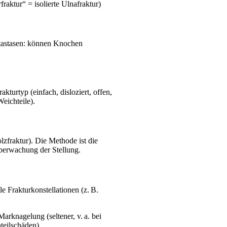
raktur“ = isolierte Ulnafraktur)
tastasen: können Knochen
turtyp (einfach, disloziert, offen,
eichteile).
lzfraktur). Die Methode ist die
berwachung der Stellung.
e Frakturkonstellationen (z. B.
arknagelung (seltener, v. a. bei
teilschäden).