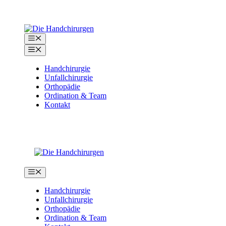
Zum
Inhalt
springen
Menü
Menü
Handchirurgie
Unfallchirurgie
Orthopädie
Ordination & Team
Kontakt
Menü
Handchirurgie
Unfallchirurgie
Orthopädie
Ordination & Team