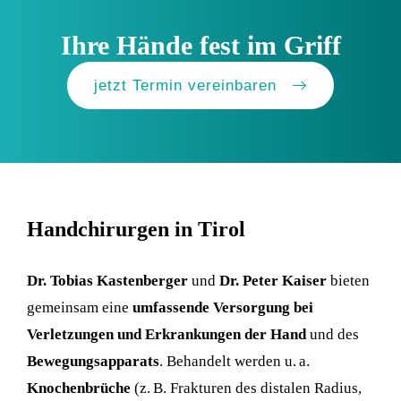
vorkommen, jedoch heilt die Neubildung in der
je nach Operationsgebiet vorkommen sind jedoch
Regel gut aus und die Funktionsfähigkeit ist
auch selten, wie auch eine mögliche
Ihre Hände fest im Griff
Großteils nach Heilung wieder voll vorhanden.
Gelenkssteifigkeit.
jetzt Termin vereinbaren
Handchirurgen in Tirol
Dr. Tobias Kastenberger
und
Dr. Peter Kaiser
bieten
gemeinsam eine
umfassende Versorgung bei
Verletzungen und Erkrankungen der Hand
und des
Bewegungsapparats
. Behandelt werden u. a.
Knochenbrüche
(z. B. Frakturen des distalen Radius,