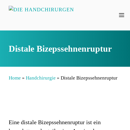
Zum
Inhalt
M
springen
Distale Bizepssehnenruptur
Home
»
Handchirurgie
»
Distale Bizepssehnenruptur
Eine distale Bizepssehnenruptur ist ein