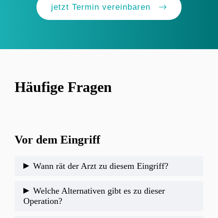
jetzt Termin vereinbaren
Häufige Fragen
Vor dem Eingriff
Wann rät der Arzt zu diesem Eingriff?
Eine Operation empfehlen wir nahezu jedem
Welche Alternativen gibt es zu dieser
Patienten/In, welcher einen Riss der Bizepssehne
Operation?
am Ellenbogen erlitten hat. Ausnahmen sind sehr